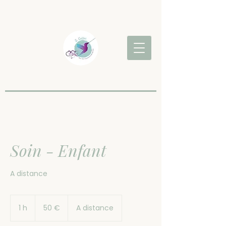
Soin - Enfant
A distance
50
euros
1 h
1
50 €
A distance