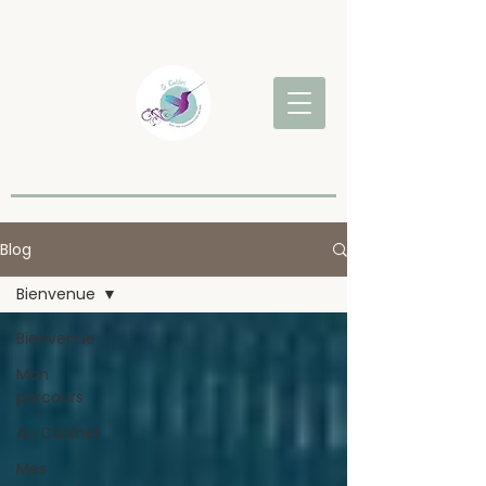
Blog
Bienvenue
Bienvenue
Mon
parcours
Au Cabinet
Mes