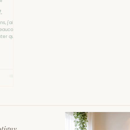
re
.
s, j'ai pu
beaucoup
er qu'il
otigny