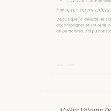
10 avr. 2025
2 min de lectu
Les maux vu au cabinet
Depuis que j'ai débuté les soin
accompagner et soutenir 
de personnes. J'ai pu constat
y a des maux assez...
Mylène Valentin D