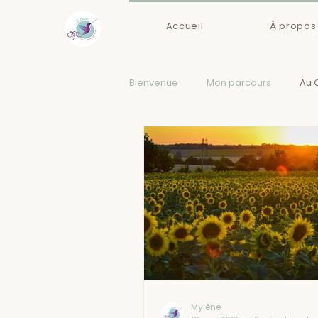
Accueil
À propos
Bienvenue
Mon parcours
Au 
Mylène